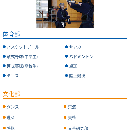
体育部
バスケットボール
サッカー
軟式野球(中学生)
バドミントン
硬式野球(高校生)
卓球
テニス
陸上競技
文化部
ダンス
茶道
理科
美術
将棋
文芸研究部